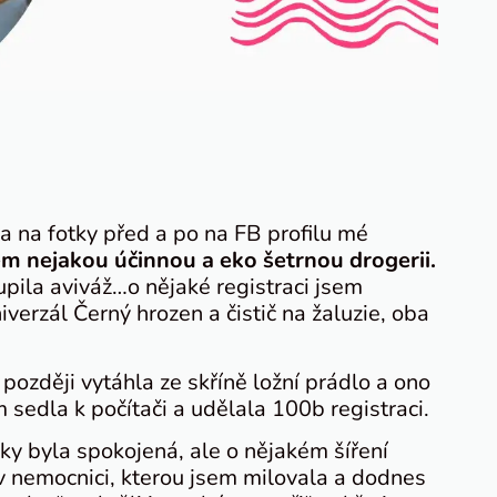
a na fotky před a po na FB profilu mé
em nejakou účinnou a eko šetrnou drogerii.
upila aviváž…o nějaké registraci jsem
iverzál Černý hrozen a čistič na žaluzie, oba
později vytáhla ze skříně ložní prádlo a ono
 sedla k počítači a udělala 100b registraci.
ky byla spokojená, ale o nějakém šíření
 v nemocnici, kterou jsem milovala a dodnes