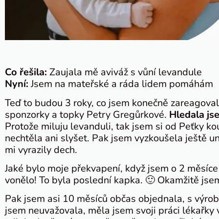
Co řešila:
Zaujala mě aviváž s vůní levandule
Nyní:
Jsem na mateřské a ráda lidem pomáhám
Teď to budou 3 roky, co jsem konečně zareagoval
sponzorky a topky Petry Gregůrkové.
Hledala js
Protože miluju levanduli, tak jsem si od Peťky ko
nechtěla ani slyšet. Pak jsem vyzkoušela ještě un
mi vyrazily dech.
Jaké bylo moje překvapení, když jsem o 2 měsíce 
vonělo! To byla poslední kapka. 🙂 Okamžitě jsem
Pak jsem asi 10 měsíců občas objednala, s výrob
jsem neuvažovala, měla jsem svoji práci lékařky