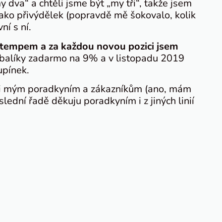
 dva“ a chtěli jsme být „my tři“, takže jsem
ko přivýdělek (popravdě mě šokovalo, kolik
ní s ní.
 tempem a za každou novou pozici jsem
a balíky zadarmo na 9% a v listopadu 2019
upínek.
i i mým poradkyním a zákazníkům (ano, mám
slední řadě děkuju poradkyním i z jiných linií