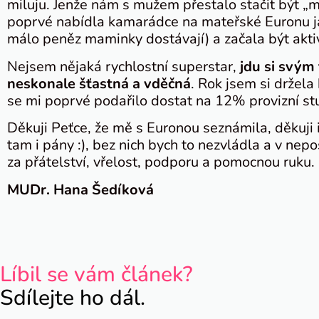
miluju. Jenže nám s mužem přestalo stačit být „my
poprvé nabídla kamarádce na mateřské Euronu ja
málo peněz maminky dostávají) a začala být aktiv
Nejsem nějaká rychlostní superstar,
jdu si svým
neskonale šťastná a vděčná
. Rok jsem si držel
se mi poprvé podařilo dostat na 12% provizní st
Děkuji Peťce, že mě s Euronou seznámila, děkuj
tam i pány :), bez nich bych to nezvládla a v nepo
za přátelství, vřelost, podporu a pomocnou ruku. ​
MUDr. Hana Šedíková
Líbil se vám článek?
Sdílejte ho dál.