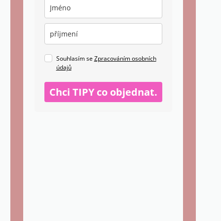
Souhlasím se
Zpracováním osobních
údajů
Chci TIPY co objednat.