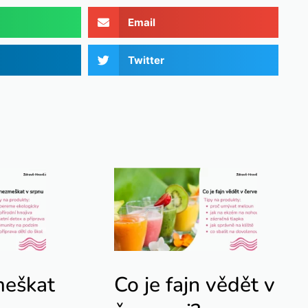
Email
Twitter
meškat
Co je fajn vědět v