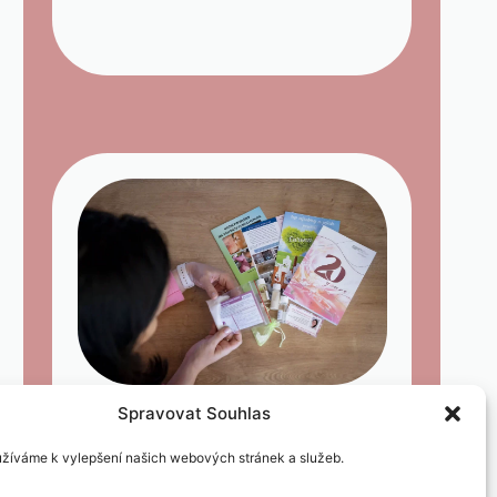
Spravovat Souhlas
Vzorečky ZDARMA
žíváme k vylepšení našich webových stránek a služeb.
Produkty pro úklid