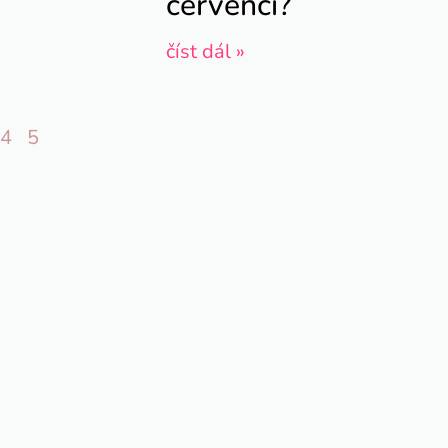
červenci?
číst dál »
4
5