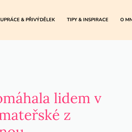
UPRÁCE & PŘIVÝDĚLEK
TIPY & INSPIRACE
O M
omáhala lidem v
 mateřské z
nou.