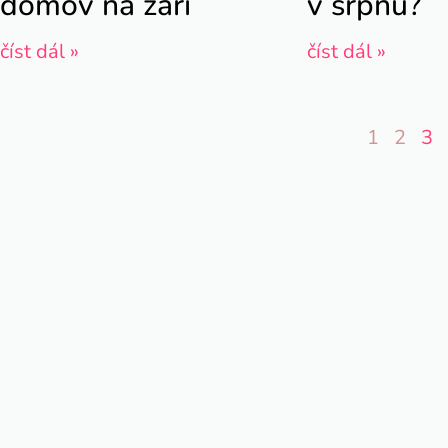
domov na září
v srpnu?
číst dál »
číst dál »
1
2
3