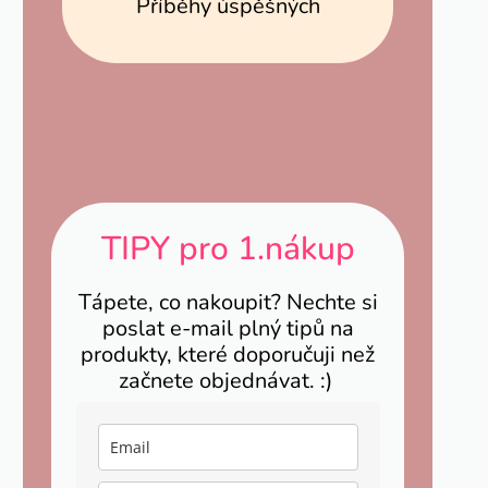
Příběhy úspěšných
TIPY pro 1.nákup
Tápete, co nakoupit? Nechte si
poslat e-mail plný tipů na
produkty, které doporučuji než
začnete objednávat. :)