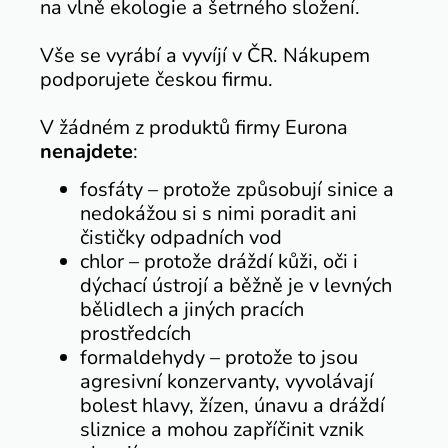
na vlně ekologie a šetrného složení.
Vše se vyrábí a vyvíjí v ČR. Nákupem
podporujete českou firmu.
V žádném z produktů firmy Eurona
nenajdete
:
fosfáty – protože způsobují sinice a
nedokážou si s nimi poradit ani
čističky odpadních vod
chlor – protože dráždí kůži, oči i
dýchací ústrojí a běžně je v levných
bělidlech a jiných pracích
prostředcích
formaldehydy – protože to jsou
agresivní konzervanty, vyvolávají
bolest hlavy, žízen, únavu a dráždí
sliznice a mohou zapříčinit vznik