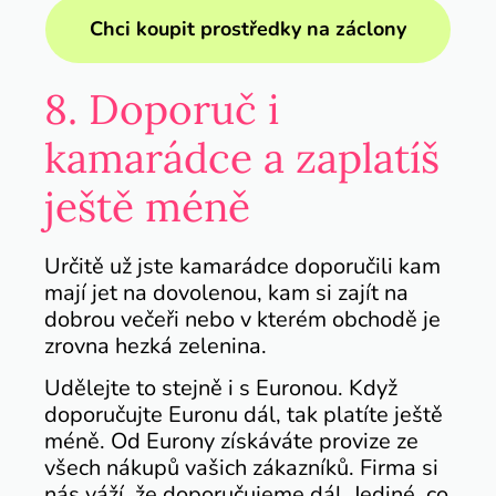
Chci koupit prostředky na záclony
8. Doporuč i
kamarádce a zaplatíš
ještě méně
Určitě už jste kamarádce doporučili kam
mají jet na dovolenou, kam si zajít na
dobrou večeři nebo v kterém obchodě je
zrovna hezká zelenina.
Udělejte to stejně i s Euronou. Když
doporučujte Euronu dál, tak platíte ještě
méně. Od Eurony získáváte provize ze
všech nákupů vašich zákazníků. Firma si
nás váží, že doporučujeme dál. Jediné, co