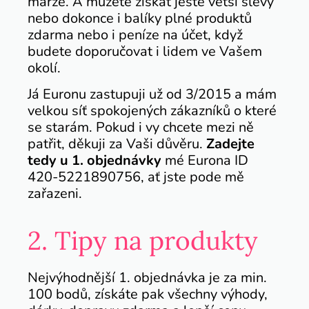
marže. A můžete získat ještě větší slevy
nebo dokonce i balíky plné produktů
zdarma nebo i peníze na účet, když
budete doporučovat i lidem ve Vašem
okolí.
Já Euronu zastupuji už od 3/2015 a mám
velkou síť spokojených zákazníků o které
se starám.
Pokud i vy chcete mezi ně
patřit, děkuji za Vaši důvěru.
Zadejte
tedy u 1. objednávky
mé Eurona ID
420-5221890756, ať jste pode mě
zařazeni.
2. Tipy na produkty
Nejvýhodnější 1. objednávka je za min.
100 bodů, získáte pak všechny výhody,