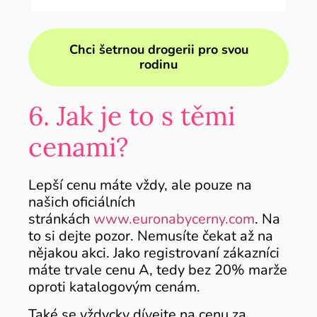
Chci šetrnou drogerii pro svou
rodinu
6. Jak je to s těmi
cenami?
Lepší cenu máte vždy, ale pouze na
našich oficiálních
stránkách
www.euronabycerny.com
. Na
to si dejte pozor.
Nemusíte čekat až na
nějakou akci. Jako registrovaní zákazníci
máte trvale cenu A, tedy bez 20% marže
oproti katalogovým cenám.
Také se vždycky dívejte na cenu za