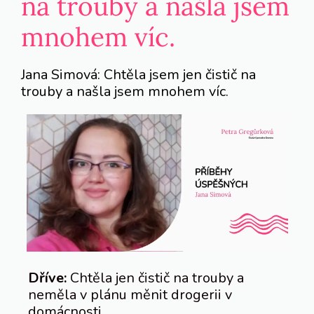
na trouby a našla jsem
mnohem víc.
Jana Simová: Chtěla jsem jen čistič na
trouby a našla jsem mnohem víc.
Dříve:
Chtěla jen čistič na trouby a
neměla v plánu měnit drogerii v
domácnosti.