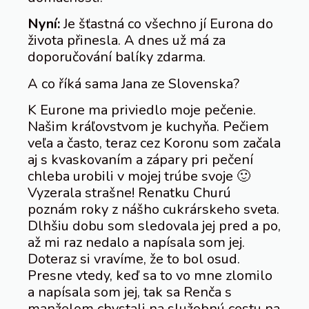
Nyní:
Je šťastná co všechno jí Eurona do
života přinesla. A dnes už má za
doporučování balíky zdarma.
A co říká sama Jana ze Slovenska?
K Eurone ma priviedlo moje pečenie.
Našim kráľovstvom je kuchyňa. Pečiem
veľa a často, teraz cez Koronu som začala
aj s kvaskovaním a zápary pri pečení
chleba urobili v mojej trúbe svoje 🙂
Vyzerala strašne! Renatku Churú
poznám roky z nášho cukrárskeho sveta.
Dlhšiu dobu som sledovala jej pred a po,
až mi raz nedalo a napísala som jej.
Doteraz si vravíme, že to bol osud.
Presne vtedy, keď sa to vo mne zlomilo
a napísala som jej, tak sa Renča s
manželom chystali na služobnú cestu na