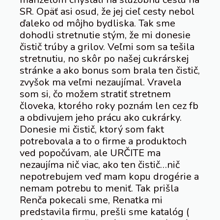
SR. Opäť asi osud, že jej cieľ cesty nebol
ďaleko od môjho bydliska. Tak sme
dohodli stretnutie stým, že mi donesie
čistič trúby a grilov. Veľmi som sa tešila
stretnutiu, no skôr po našej cukrárskej
stránke a ako bonus som brala ten čistič,
zvyšok ma veľmi nezaujímal. Vravela
som si, čo možem stratiť stretnem
človeka, ktorého roky poznám len cez fb
a obdivujem jeho prácu ako cukrárky.
Donesie mi čistič, ktorý som fakt
potrebovala a to o firme a produktoch
ved popočúvam, ale URČITE ma
nezaujíma nič viac, ako ten čistič…nič
nepotrebujem veď mam kopu drogérie a
nemam potrebu to meniť. Tak prišla
Renča pokecali sme, Renatka mi
predstavila firmu, prešli sme katalóg (