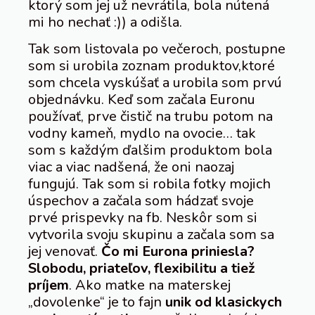
ktorý som jej už nevrátila, bola nútená
mi ho nechať :)) a odišla.
Tak som listovala po večeroch, postupne
som si urobila zoznam produktov,ktoré
som chcela vyskúšať a urobila som prvú
objednávku. Keď som začala Euronu
používať, prve čistič na trubu potom na
vodny kameň, mydlo na ovocie… tak
som s každým ďalšim produktom bola
viac a viac nadšená, že oni naozaj
fungujú. Tak som si robila fotky mojich
úspechov a začala som hádzať svoje
prvé prispevky na fb. Neskôr som si
vytvorila svoju skupinu a začala som sa
jej venovať.
Čo mi Eurona priniesla?
Slobodu, priateľov, flexibilitu a tiež
príjem
. Ako matke na materskej
„dovolenke“ je to fajn
unik od klasickych