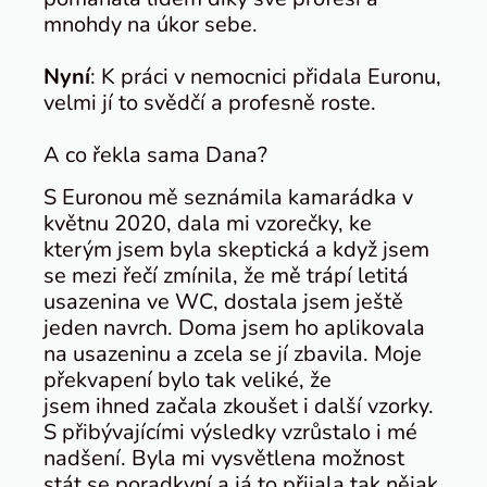
mnohdy na úkor sebe.
Nyní
: K práci v nemocnici přidala Euronu,
velmi jí to svědčí a profesně roste.
A co řekla sama Dana?
S Euronou mě seznámila kamarádka v
květnu 2020, dala mi vzorečky, ke
kterým jsem byla skeptická a když jsem
se mezi řečí zmínila, že mě trápí letitá
usazenina ve WC, dostala jsem ještě
jeden navrch. Doma jsem ho aplikovala
na usazeninu a zcela se jí zbavila. Moje
překvapení bylo tak veliké, že
jsem ihned začala zkoušet i další vzorky.
S přibývajícími výsledky vzrůstalo i mé
nadšení. Byla mi vysvětlena možnost
stát se poradkyní a já to přijala tak nějak