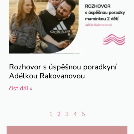
Rozhovor s úspěšnou poradkyní
Adélkou Rakovanovou
číst dál »
1
2
3
4
5