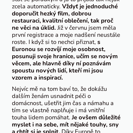
zcela automaticky.
Vždyť je jednoduché
doporučit hezký film, dobrou
restauraci, kvalitní oblečení, tak proč
ne věci na úklid.
Již v červnu jsem měla
první registrace a moje nadšení neustále
roste. I když si to nechci přiznat,
s
Euronou se rozvíjí moje osobnost,
posunuji svoje hranice, učím se novým
věcem, ale hlavně díky ní poznávám
spoustu nových lidí, kteří mi jsou
vzorem a inspirací.
Nejvíc mě na tom baví to, že dokážu
dalším ženám usnadnit péči o
domácnost, ušetřit jim čas a námahu a
tím se vlastně naplňuje i má vnitřní
touha lidem pomáhat.
Je ovšem důležité
myslet i na sebe, mít nějaké touhy, sny
a chtít si je splnit.
Díky Euroně to