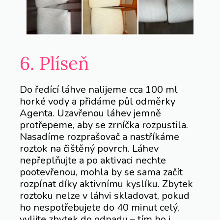
6. Plíseň
Do ředící láhve nalijeme cca 100 ml
horké vody a přidáme půl odměrky
Agenta. Uzavřenou láhev jemně
protřepeme, aby se zrníčka rozpustila.
Nasadíme rozprašovač a nastříkáme
roztok na čištěný povrch. Láhev
nepřeplňujte a po aktivaci nechte
pootevřenou, mohla by se sama začít
rozpínat díky aktivnímu kyslíku. Zbytek
roztoku nelze v láhvi skladovat, pokud
ho nespotřebujete do 40 minut celý,
vylijte zbytek do odpadu – tím ho i