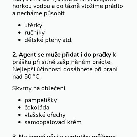
horkou vodou a do lázně vložíme prádlo
a necháme působit.
utěrky
ručníky
dětské pleny atd.
2. Agent se může přidat i do pračky
k
prášku při silně zašpiněném prádle.
Nejlepší účinnosti dosáhnete při praní
nad 50 °C.
Skvrny na oblečení
pampelišky
čokoláda
vlašské ořechy
samoopalovací krém
3. Na jemné věci a syntetiku můžeme