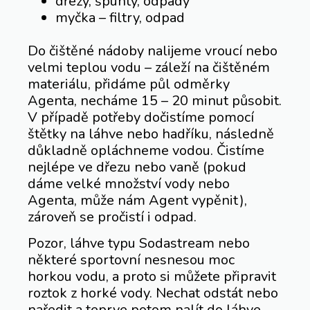
dřezy, špunty, odpady
myčka – filtry, odpad
Do čištěné nádoby nalijeme vroucí nebo
velmi teplou vodu – záleží na čištěném
materiálu, přidáme půl odměrky
Agenta, necháme 15 – 20 minut působit.
V případě potřeby dočistíme pomocí
štětky na láhve nebo hadříku, následně
důkladně opláchneme vodou. Čistíme
nejlépe ve dřezu nebo vaně (pokud
dáme velké množství vody nebo
Agenta, může nám Agent vypěnit),
zároveň se pročistí i odpad.
Pozor, láhve typu Sodastream nebo
některé sportovní nesnesou moc
horkou vodu, a proto si můžete připravit
roztok z horké vody. Nechat odstát nebo
naředit a teprve potom nalít do láhve.