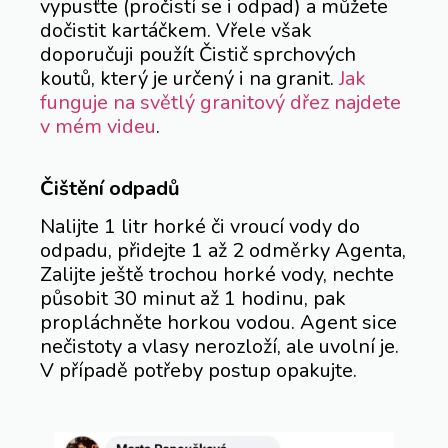
vypusťte (pročistí se i odpad) a můžete
dočistit kartáčkem. Vřele však
doporučuji použít Čistič sprchových
koutů, který je určený i na granit.
Jak
funguje na světlý granitový dřez najdete
v mém videu
.
Čištění odpadů
Nalijte 1 litr horké či vroucí vody do
odpadu, přidejte 1 až 2 odměrky Agenta,
Zalijte ještě trochou horké vody, nechte
působit 30 minut až 1 hodinu, pak
propláchněte horkou vodou. Agent sice
nečistoty a vlasy nerozloží, ale uvolní je.
V případě potřeby postup opakujte.