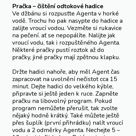
Pračka – čištění odtokové hadice
Ve džbánu si rozpusťte Agenta v horké
vodě. Trochu ho pak nasypte do hadice a
zalijte vroucí vodou. Vezměte si rukavice
na pečení. ať se nepopálíte. Nalijte jak
vroucí vodu, tak i rozpuštěného Agenta.
Některé pračky pustí roztok až do
pračky, jiné pračky mají zpětnou klapku.
Držte hadici nahoře, aby měl Agent čas
zapracovat na uvolnění nečistot cca 15
minut. Dejte hadici do velkého kýble,
připravte si ještě jeden k ruce. Zapněte
pračku na libovolný program. Pokud
program nemůžete přerušit, tak zvolte
nějaký hodně krátký. Také můžete ještě
přes šuplík (první přihrádku) nalít vroucí
vodu a 2 odměrky Agenta. Nechejte 5 –