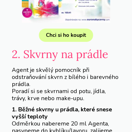
Chci si ho koupit
2. Skvrny na prádle
Agent je skvělý pomocník při
odstraňování skvrn z bílého i barevného
prádla.
Poradí si se skvrnami od potu, jídla,
trávy, krve nebo make-upu.
1. Běžné skvrny u prádla, které snese
vyšší teploty
Odměrkou nabereme 20 ml Agenta,
nasypeme do kyblíku/lavoru, zalijeme